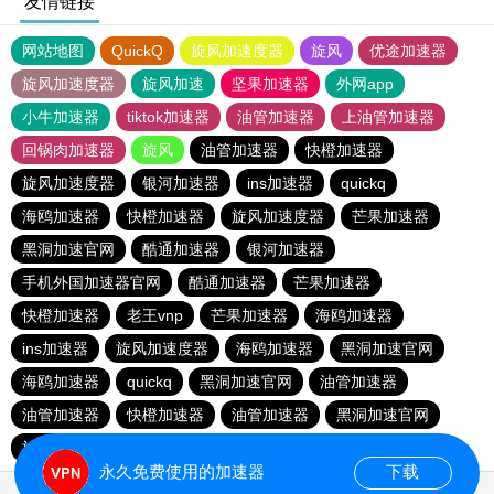
友情链接
网站地图
QuickQ
旋风加速度器
旋风
优途加速器
旋风加速度器
旋风加速
坚果加速器
外网app
小牛加速器
tiktok加速器
油管加速器
上油管加速器
回锅肉加速器
旋风
油管加速器
快橙加速器
旋风加速度器
银河加速器
ins加速器
quickq
海鸥加速器
快橙加速器
旋风加速度器
芒果加速器
黑洞加速官网
酷通加速器
银河加速器
手机外国加速器官网
酷通加速器
芒果加速器
快橙加速器
老王vnp
芒果加速器
海鸥加速器
ins加速器
旋风加速度器
海鸥加速器
黑洞加速官网
海鸥加速器
quickq
黑洞加速官网
油管加速器
油管加速器
快橙加速器
油管加速器
黑洞加速官网
旋风加速度器
银河加速器
快橙加速器
酷通加速器
永久免费使用的加速器
下载