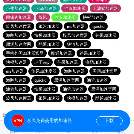
小牛加速器
tiktok加速器
油管加速器
上油管加速器
回锅肉加速器
旋风
油管加速器
快橙加速器
旋风加速度器
银河加速器
ins加速器
quickq
海鸥加速器
快橙加速器
旋风加速度器
芒果加速器
黑洞加速官网
酷通加速器
银河加速器
手机外国加速器官网
酷通加速器
芒果加速器
快橙加速器
老王vnp
芒果加速器
海鸥加速器
ins加速器
旋风加速度器
海鸥加速器
黑洞加速官网
海鸥加速器
quickq
黑洞加速官网
油管加速器
油管加速器
快橙加速器
油管加速器
黑洞加速官网
旋风加速度器
银河加速器
快橙加速器
酷通加速器
网站地图
永久免费使用的加速器
下载
0.100340s
首页
安卓
苹果
排行
推荐