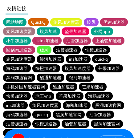
友情链接
网站地图
QuickQ
旋风加速度器
旋风
优途加速器
旋风加速度器
旋风加速
坚果加速器
外网app
小牛加速器
tiktok加速器
油管加速器
上油管加速器
回锅肉加速器
旋风
油管加速器
快橙加速器
旋风加速度器
银河加速器
ins加速器
quickq
海鸥加速器
快橙加速器
旋风加速度器
芒果加速器
黑洞加速官网
酷通加速器
银河加速器
手机外国加速器官网
酷通加速器
芒果加速器
快橙加速器
老王vnp
芒果加速器
海鸥加速器
ins加速器
旋风加速度器
海鸥加速器
黑洞加速官网
海鸥加速器
quickq
黑洞加速官网
油管加速器
油管加速器
快橙加速器
油管加速器
黑洞加速官网
旋风加速度器
银河加速器
快橙加速器
酷通加速器