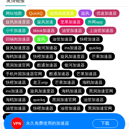
友情链接
网站地图
QuickQ
旋风加速度器
旋风
优途加速器
旋风加速度器
旋风加速
坚果加速器
外网app
小牛加速器
tiktok加速器
油管加速器
上油管加速器
回锅肉加速器
旋风
油管加速器
快橙加速器
旋风加速度器
银河加速器
ins加速器
quickq
海鸥加速器
快橙加速器
旋风加速度器
芒果加速器
黑洞加速官网
酷通加速器
银河加速器
手机外国加速器官网
酷通加速器
芒果加速器
快橙加速器
老王vnp
芒果加速器
海鸥加速器
ins加速器
旋风加速度器
海鸥加速器
黑洞加速官网
海鸥加速器
quickq
黑洞加速官网
油管加速器
油管加速器
快橙加速器
油管加速器
黑洞加速官网
旋风加速度器
银河加速器
快橙加速器
酷通加速器
永久免费使用的加速器
下载