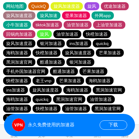
网站地图
QuickQ
旋风加速度器
旋风
优途加速器
旋风加速度器
旋风加速
坚果加速器
外网app
小牛加速器
tiktok加速器
油管加速器
上油管加速器
回锅肉加速器
旋风
油管加速器
快橙加速器
旋风加速度器
银河加速器
ins加速器
quickq
海鸥加速器
快橙加速器
旋风加速度器
芒果加速器
黑洞加速官网
酷通加速器
银河加速器
手机外国加速器官网
酷通加速器
芒果加速器
快橙加速器
老王vnp
芒果加速器
海鸥加速器
ins加速器
旋风加速度器
海鸥加速器
黑洞加速官网
海鸥加速器
quickq
黑洞加速官网
油管加速器
油管加速器
快橙加速器
油管加速器
黑洞加速官网
旋风加速度器
银河加速器
快橙加速器
酷通加速器
永久免费使用的加速器
下载
0.184231s
首页
安卓
苹果
排行
推荐