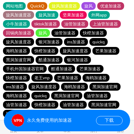
网站地图
QuickQ
旋风加速度器
旋风
优途加速器
旋风加速度器
旋风加速
坚果加速器
外网app
小牛加速器
tiktok加速器
油管加速器
上油管加速器
回锅肉加速器
旋风
油管加速器
快橙加速器
旋风加速度器
银河加速器
ins加速器
quickq
海鸥加速器
快橙加速器
旋风加速度器
芒果加速器
黑洞加速官网
酷通加速器
银河加速器
手机外国加速器官网
酷通加速器
芒果加速器
快橙加速器
老王vnp
芒果加速器
海鸥加速器
ins加速器
旋风加速度器
海鸥加速器
黑洞加速官网
海鸥加速器
quickq
黑洞加速官网
油管加速器
油管加速器
快橙加速器
油管加速器
黑洞加速官网
旋风加速度器
银河加速器
快橙加速器
酷通加速器
永久免费使用的加速器
下载
0.160598s
首页
安卓
苹果
排行
推荐