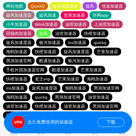
网站地图
QuickQ
旋风加速度器
旋风
优途加速器
旋风加速度器
旋风加速
坚果加速器
外网app
小牛加速器
tiktok加速器
油管加速器
上油管加速器
回锅肉加速器
旋风
油管加速器
快橙加速器
旋风加速度器
银河加速器
ins加速器
quickq
海鸥加速器
快橙加速器
旋风加速度器
芒果加速器
黑洞加速官网
酷通加速器
银河加速器
手机外国加速器官网
酷通加速器
芒果加速器
快橙加速器
老王vnp
芒果加速器
海鸥加速器
ins加速器
旋风加速度器
海鸥加速器
黑洞加速官网
海鸥加速器
quickq
黑洞加速官网
油管加速器
油管加速器
快橙加速器
油管加速器
黑洞加速官网
旋风加速度器
银河加速器
快橙加速器
酷通加速器
永久免费使用的加速器
下载
0.139847s
首页
安卓
苹果
排行
推荐