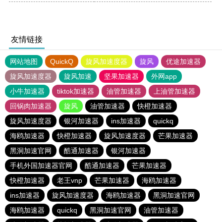
友情链接
网站地图
QuickQ
旋风加速度器
旋风
优途加速器
旋风加速度器
旋风加速
坚果加速器
外网app
小牛加速器
tiktok加速器
油管加速器
上油管加速器
回锅肉加速器
旋风
油管加速器
快橙加速器
旋风加速度器
银河加速器
ins加速器
quickq
海鸥加速器
快橙加速器
旋风加速度器
芒果加速器
黑洞加速官网
酷通加速器
银河加速器
手机外国加速器官网
酷通加速器
芒果加速器
快橙加速器
老王vnp
芒果加速器
海鸥加速器
ins加速器
旋风加速度器
海鸥加速器
黑洞加速官网
海鸥加速器
quickq
黑洞加速官网
油管加速器