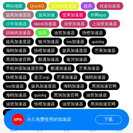
网站地图
QuickQ
旋风加速度器
旋风
优途加速器
旋风加速度器
旋风加速
坚果加速器
外网app
小牛加速器
tiktok加速器
油管加速器
上油管加速器
回锅肉加速器
旋风
油管加速器
快橙加速器
旋风加速度器
银河加速器
ins加速器
quickq
海鸥加速器
快橙加速器
旋风加速度器
芒果加速器
黑洞加速官网
酷通加速器
银河加速器
手机外国加速器官网
酷通加速器
芒果加速器
快橙加速器
老王vnp
芒果加速器
海鸥加速器
ins加速器
旋风加速度器
海鸥加速器
黑洞加速官网
海鸥加速器
quickq
黑洞加速官网
油管加速器
油管加速器
快橙加速器
油管加速器
黑洞加速官网
旋风加速度器
银河加速器
快橙加速器
酷通加速器
永久免费使用的加速器
下载
0.134429s
首页
安卓
苹果
排行
推荐