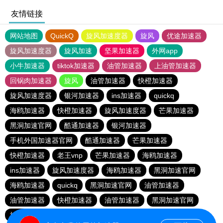
友情链接
网站地图
QuickQ
旋风加速度器
旋风
优途加速器
旋风加速度器
旋风加速
坚果加速器
外网app
小牛加速器
tiktok加速器
油管加速器
上油管加速器
回锅肉加速器
旋风
油管加速器
快橙加速器
旋风加速度器
银河加速器
ins加速器
quickq
海鸥加速器
快橙加速器
旋风加速度器
芒果加速器
黑洞加速官网
酷通加速器
银河加速器
手机外国加速器官网
酷通加速器
芒果加速器
快橙加速器
老王vnp
芒果加速器
海鸥加速器
ins加速器
旋风加速度器
海鸥加速器
黑洞加速官网
海鸥加速器
quickq
黑洞加速官网
油管加速器
油管加速器
快橙加速器
油管加速器
黑洞加速官网
旋风加速度器
银河加速器
快橙加速器
酷通加速器