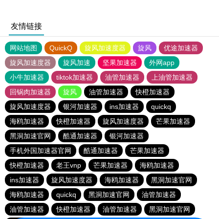
友情链接
网站地图
QuickQ
旋风加速度器
旋风
优途加速器
旋风加速度器
旋风加速
坚果加速器
外网app
小牛加速器
tiktok加速器
油管加速器
上油管加速器
回锅肉加速器
旋风
油管加速器
快橙加速器
旋风加速度器
银河加速器
ins加速器
quickq
海鸥加速器
快橙加速器
旋风加速度器
芒果加速器
黑洞加速官网
酷通加速器
银河加速器
手机外国加速器官网
酷通加速器
芒果加速器
快橙加速器
老王vnp
芒果加速器
海鸥加速器
ins加速器
旋风加速度器
海鸥加速器
黑洞加速官网
海鸥加速器
quickq
黑洞加速官网
油管加速器
油管加速器
快橙加速器
油管加速器
黑洞加速官网