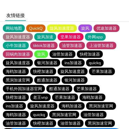
友情链接
网站地图
QuickQ
旋风加速度器
旋风
优途加速器
旋风加速度器
旋风加速
坚果加速器
外网app
小牛加速器
tiktok加速器
油管加速器
上油管加速器
回锅肉加速器
旋风
油管加速器
快橙加速器
旋风加速度器
银河加速器
ins加速器
quickq
海鸥加速器
快橙加速器
旋风加速度器
芒果加速器
黑洞加速官网
酷通加速器
银河加速器
手机外国加速器官网
酷通加速器
芒果加速器
快橙加速器
老王vnp
芒果加速器
海鸥加速器
ins加速器
旋风加速度器
海鸥加速器
黑洞加速官网
海鸥加速器
quickq
黑洞加速官网
油管加速器
油管加速器
快橙加速器
油管加速器
黑洞加速官网