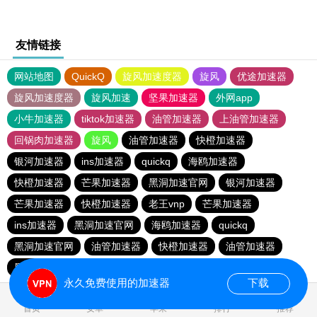
友情链接
网站地图
QuickQ
旋风加速度器
旋风
优途加速器
旋风加速度器
旋风加速
坚果加速器
外网app
小牛加速器
tiktok加速器
油管加速器
上油管加速器
回锅肉加速器
旋风
油管加速器
快橙加速器
银河加速器
ins加速器
quickq
海鸥加速器
快橙加速器
芒果加速器
黑洞加速官网
银河加速器
芒果加速器
快橙加速器
老王vnp
芒果加速器
ins加速器
黑洞加速官网
海鸥加速器
quickq
黑洞加速官网
油管加速器
快橙加速器
油管加速器
黑洞加速官网
快橙加速器
酷通加速器
永久免费使用的加速器
下载
0.091788s
首页
安卓
苹果
排行
推荐