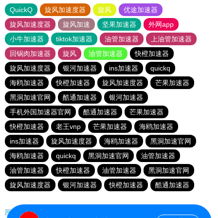
QuickQ
旋风加速度器
旋风
优途加速器
旋风加速度器
旋风加速
坚果加速器
外网app
小牛加速器
tiktok加速器
油管加速器
上油管加速器
回锅肉加速器
旋风
油管加速器
快橙加速器
旋风加速度器
银河加速器
ins加速器
quickq
海鸥加速器
快橙加速器
旋风加速度器
芒果加速器
黑洞加速官网
酷通加速器
银河加速器
手机外国加速器官网
酷通加速器
芒果加速器
快橙加速器
老王vnp
芒果加速器
海鸥加速器
ins加速器
旋风加速度器
海鸥加速器
黑洞加速官网
海鸥加速器
quickq
黑洞加速官网
油管加速器
油管加速器
快橙加速器
油管加速器
黑洞加速官网
旋风加速度器
银河加速器
快橙加速器
酷通加速器
网站地图