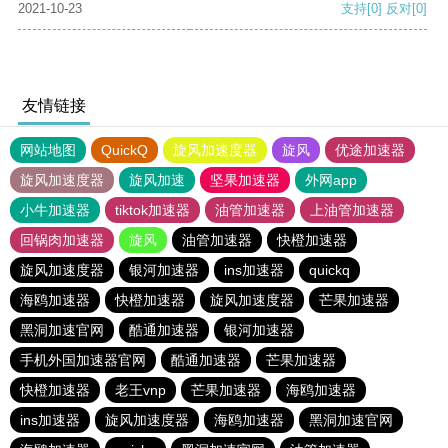
2021-10-23
支持
[0]
反对
[0]
友情链接
网站地图
QuickQ
旋风加速度器
旋风
优途加速器
旋风加速度器
旋风加速
坚果加速器
外网app
小牛加速器
tiktok加速器
油管加速器
上油管加速器
回锅肉加速器
旋风
油管加速器
快橙加速器
旋风加速度器
银河加速器
ins加速器
quickq
海鸥加速器
快橙加速器
旋风加速度器
芒果加速器
黑洞加速官网
酷通加速器
银河加速器
手机外国加速器官网
酷通加速器
芒果加速器
快橙加速器
老王vnp
芒果加速器
海鸥加速器
ins加速器
旋风加速度器
海鸥加速器
黑洞加速官网