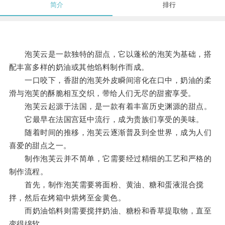
简介
排行
泡芙云是一款独特的甜点，它以蓬松的泡芙为基础，搭
配丰富多样的奶油或其他馅料制作而成。
一口咬下，香甜的泡芙外皮瞬间溶化在口中，奶油的柔
滑与泡芙的酥脆相互交织，带给人们无尽的甜蜜享受。
泡芙云起源于法国，是一款有着丰富历史渊源的甜点。
它最早在法国宫廷中流行，成为贵族们享受的美味。
随着时间的推移，泡芙云逐渐普及到全世界，成为人们
喜爱的甜点之一。
制作泡芙云并不简单，它需要经过精细的工艺和严格的
制作流程。
首先，制作泡芙需要将面粉、黄油、糖和蛋液混合搅
拌，然后在烤箱中烘烤至金黄色。
而奶油馅料则需要搅拌奶油、糖粉和香草提取物，直至
变得绵软。