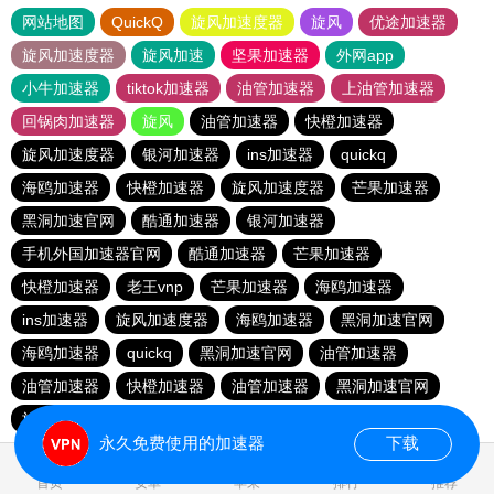
网站地图
QuickQ
旋风加速度器
旋风
优途加速器
旋风加速度器
旋风加速
坚果加速器
外网app
小牛加速器
tiktok加速器
油管加速器
上油管加速器
回锅肉加速器
旋风
油管加速器
快橙加速器
旋风加速度器
银河加速器
ins加速器
quickq
海鸥加速器
快橙加速器
旋风加速度器
芒果加速器
黑洞加速官网
酷通加速器
银河加速器
手机外国加速器官网
酷通加速器
芒果加速器
快橙加速器
老王vnp
芒果加速器
海鸥加速器
ins加速器
旋风加速度器
海鸥加速器
黑洞加速官网
海鸥加速器
quickq
黑洞加速官网
油管加速器
油管加速器
快橙加速器
油管加速器
黑洞加速官网
旋风加速度器
银河加速器
快橙加速器
酷通加速器
永久免费使用的加速器
下载
首页
安卓
苹果
排行
推荐