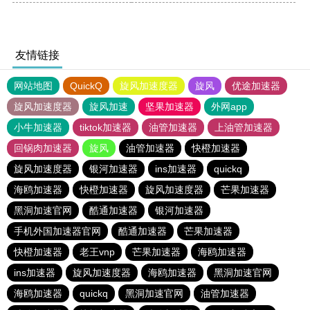
友情链接
网站地图
QuickQ
旋风加速度器
旋风
优途加速器
旋风加速度器
旋风加速
坚果加速器
外网app
小牛加速器
tiktok加速器
油管加速器
上油管加速器
回锅肉加速器
旋风
油管加速器
快橙加速器
旋风加速度器
银河加速器
ins加速器
quickq
海鸥加速器
快橙加速器
旋风加速度器
芒果加速器
黑洞加速官网
酷通加速器
银河加速器
手机外国加速器官网
酷通加速器
芒果加速器
快橙加速器
老王vnp
芒果加速器
海鸥加速器
ins加速器
旋风加速度器
海鸥加速器
黑洞加速官网
海鸥加速器
quickq
黑洞加速官网
油管加速器