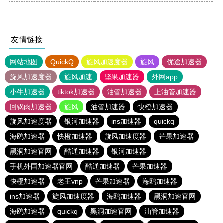
友情链接
网站地图
QuickQ
旋风加速度器
旋风
优途加速器
旋风加速度器
旋风加速
坚果加速器
外网app
小牛加速器
tiktok加速器
油管加速器
上油管加速器
回锅肉加速器
旋风
油管加速器
快橙加速器
旋风加速度器
银河加速器
ins加速器
quickq
海鸥加速器
快橙加速器
旋风加速度器
芒果加速器
黑洞加速官网
酷通加速器
银河加速器
手机外国加速器官网
酷通加速器
芒果加速器
快橙加速器
老王vnp
芒果加速器
海鸥加速器
ins加速器
旋风加速度器
海鸥加速器
黑洞加速官网
海鸥加速器
quickq
黑洞加速官网
油管加速器