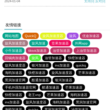
2024-01-04
支持
[0]
反对
[0]
友情链接
网站地图
QuickQ
旋风加速度器
旋风
优途加速器
旋风加速度器
旋风加速
坚果加速器
外网app
小牛加速器
tiktok加速器
油管加速器
上油管加速器
回锅肉加速器
旋风
油管加速器
快橙加速器
旋风加速度器
银河加速器
ins加速器
quickq
海鸥加速器
快橙加速器
旋风加速度器
芒果加速器
黑洞加速官网
酷通加速器
银河加速器
手机外国加速器官网
酷通加速器
芒果加速器
快橙加速器
老王vnp
芒果加速器
海鸥加速器
ins加速器
旋风加速度器
海鸥加速器
黑洞加速官网
海鸥加速器
quickq
黑洞加速官网
油管加速器