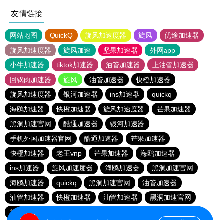
友情链接
网站地图
QuickQ
旋风加速度器
旋风
优途加速器
旋风加速度器
旋风加速
坚果加速器
外网app
小牛加速器
tiktok加速器
油管加速器
上油管加速器
回锅肉加速器
旋风
油管加速器
快橙加速器
旋风加速度器
银河加速器
ins加速器
quickq
海鸥加速器
快橙加速器
旋风加速度器
芒果加速器
黑洞加速官网
酷通加速器
银河加速器
手机外国加速器官网
酷通加速器
芒果加速器
快橙加速器
老王vnp
芒果加速器
海鸥加速器
ins加速器
旋风加速度器
海鸥加速器
黑洞加速官网
海鸥加速器
quickq
黑洞加速官网
油管加速器
油管加速器
快橙加速器
油管加速器
黑洞加速官网
旋风加速度器
银河加速器
快橙加速器
酷通加速器