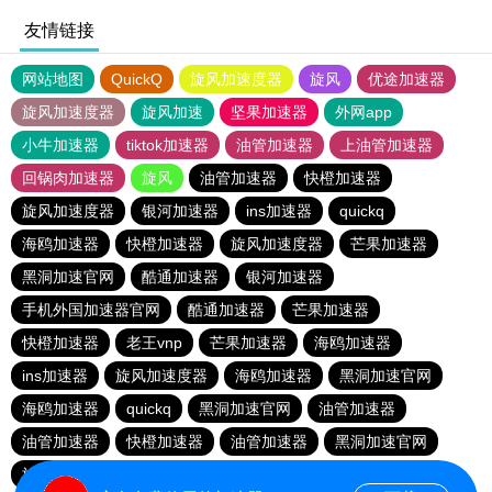
友情链接
网站地图
QuickQ
旋风加速度器
旋风
优途加速器
旋风加速度器
旋风加速
坚果加速器
外网app
小牛加速器
tiktok加速器
油管加速器
上油管加速器
回锅肉加速器
旋风
油管加速器
快橙加速器
旋风加速度器
银河加速器
ins加速器
quickq
海鸥加速器
快橙加速器
旋风加速度器
芒果加速器
黑洞加速官网
酷通加速器
银河加速器
手机外国加速器官网
酷通加速器
芒果加速器
快橙加速器
老王vnp
芒果加速器
海鸥加速器
ins加速器
旋风加速度器
海鸥加速器
黑洞加速官网
海鸥加速器
quickq
黑洞加速官网
油管加速器
油管加速器
快橙加速器
油管加速器
黑洞加速官网
旋风加速度器
银河加速器
快橙加速器
酷通加速器