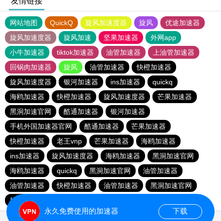
友情链接
网站地图
QuickQ
旋风加速度器
旋风
优途加速器
旋风加速度器
旋风加速
坚果加速器
外网app
小牛加速器
tiktok加速器
油管加速器
上油管加速器
回锅肉加速器
旋风
油管加速器
快橙加速器
旋风加速度器
银河加速器
ins加速器
quickq
海鸥加速器
快橙加速器
旋风加速度器
芒果加速器
黑洞加速官网
酷通加速器
银河加速器
手机外国加速器官网
酷通加速器
芒果加速器
快橙加速器
老王vnp
芒果加速器
海鸥加速器
ins加速器
旋风加速度器
海鸥加速器
黑洞加速官网
海鸥加速器
quickq
黑洞加速官网
油管加速器
油管加速器
快橙加速器
油管加速器
黑洞加速官网
旋风加速度器
银河加速器
快橙加速器
酷通加速器
永久免费使用的加速器
下载