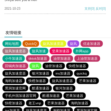
2021-10-23
支持
[0]
反对
[0]
友情链接
网站地图
QuickQ
旋风加速度器
旋风
优途加速器
旋风加速度器
旋风加速
坚果加速器
外网app
小牛加速器
tiktok加速器
油管加速器
上油管加速器
回锅肉加速器
旋风
油管加速器
快橙加速器
旋风加速度器
银河加速器
ins加速器
quickq
海鸥加速器
快橙加速器
旋风加速度器
芒果加速器
黑洞加速官网
酷通加速器
银河加速器
手机外国加速器官网
酷通加速器
芒果加速器
快橙加速器
老王vnp
芒果加速器
海鸥加速器
ins加速器
旋风加速度器
海鸥加速器
黑洞加速官网